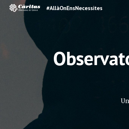
#AllàOnEnsNecessites
Sk
Observato
Una