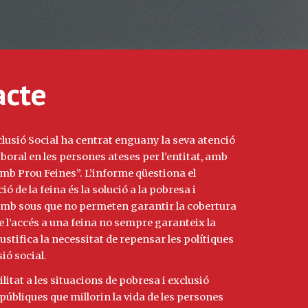
acte
clusió Social ha centrat enguany la seva atenció
laboral en les persones ateses per l’entitat, amb
Amb Prou Feines”. L’informe qüestiona el
de la feina és la solució a la pobresa i
s amb sous que no permeten garantir la cobertura
e l’accés a una feina no sempre garanteix la
 justifica la necessitat de repensar les polítiques
ió social.
itat a les situacions de pobresa i exclusió
 públiques que millorin la vida de les persones