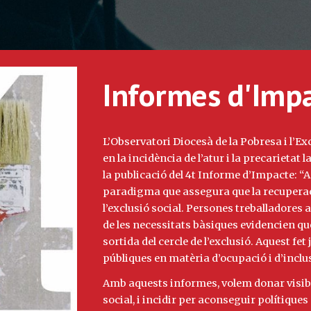
Informes d'Imp
L’Observatori Diocesà de la Pobresa i l’Ex
en la incidència de l’atur i la precarietat 
la publicació del 4t Informe d’Impacte: “
paradigma que assegura que la recuperació 
l’exclusió social. Persones treballadore
de les necessitats bàsiques evidencien qu
sortida del cercle de l’exclusió. Aquest fet
públiques en matèria d’ocupació i d’inclus
Amb aquests informes, volem donar visibil
social, i incidir per aconseguir polítiques