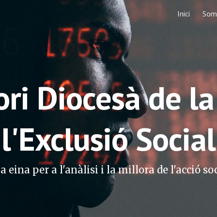
Inici
Som 
ip to main content
Skip to navigat
ri Diocesà de la
l'Exclusió Social
 eina per a l'anàlisi i la millora de l'acció so