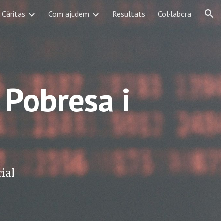
Càritas
Com ajudem
Resultats
Col·labora
ion
 Pobresa i
cial