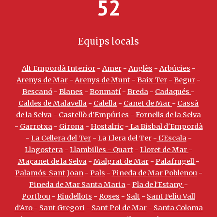
52
Equips locals
Alt Empordà Interior
-
Amer
-
Anglès
-
Arbúcies
-
Arenys de Mar
-
Arenys de Munt
-
Baix Ter
-
Begur
-
Bescanó
-
Blanes
-
Bonmatí
-
Breda
-
Cadaqués
-
Caldes de Malavella
-
Calella
-
Canet de Mar
-
Cassà
de la Selva
-
Castellò d'Empúries
-
Fornells de la Selva
-
Garrotxa
-
Girona
-
Hostalric
-
La Bisbal d'Empordà
-
La Cellera del Ter
- La Llera del Ter -
L'Escala
-
Llagostera
-
Llambilles - Quart
-
Lloret de Mar
-
Maçanet de la Selva
-
Malgrat de Mar
-
Palafrugell
-
Palamós Sant Joan
-
Pals
-
Pineda de Mar Poblenou
-
Pineda de Mar Santa Maria
-
Pla de l'Estany
-
Portbou
-
Riudellots
-
Roses
-
Salt
-
Sant Feliu Vall
d'Aro
-
Sant Gregori
-
Sant Pol de Mar
-
Santa Coloma